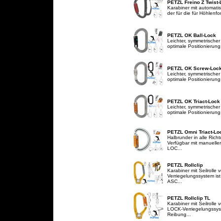
PETZL Freino Z Twist-
Karabiner mit automati
der für die für Höhlenf
PETZL OK Ball-Lock
Leichter, symmetrischer
optimale Positionierung
PETZL OK Screw-Loc
Leichter, symmetrischer
optimale Positionierung
PETZL OK Triact-Lock
Leichter, symmetrischer
optimale Positionierung
PETZL Omni Triact-Lo
Halbrunder in alle Rich
Verfügbar mit manuelle
LOC...
PETZL Rollclip
Karabiner mit Seilrolle 
Verriegelungssystem is
ASC...
PETZL Rollclip TL
Karabiner mit Seilrolle 
LOCK-Verriegelungssys
Reibung...