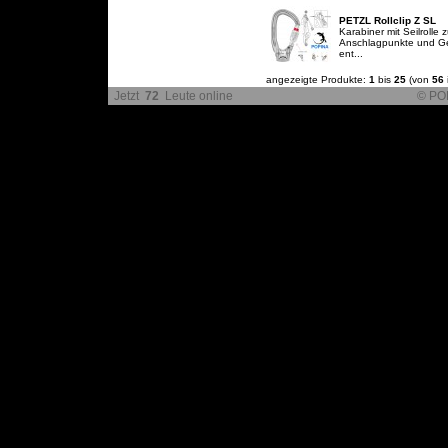
PETZL Rollclip Z SL
Karabiner mit Seilrolle
Anschlagpunkte und Gerä
ent...
angezeigte Produkte:
1
bis
25
(von
56
Jetzt
72
Leute online
© PO