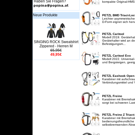
Haben Sie Fragen?
kompakte Original-HMS-Ka
Neue Produkte
PETZL BMD Triact-Loc
Leichter asymmetrischer
D-Form eignet sich her
PETZL Caritool
Modell 2019. Gerätehalt
Gerätehalter wird an d
SINGING ROCK Sweatshirt
Befestigungsm...
Zippered - Herren M
65,95€
49,95€
PETZL Caritool Evo
Modell 2022. Universal-
und Bergsteigen, geeigne
PETZL Eashook Open
Karabiner mit aufschra
Verbindungsmittel und V
PETZL Freino
Karabiner mit Bremshak
sorgt bei schweren Last
PETZL Freino Z Triact
Karabiner mit Bremshake
bedienungsfreundliche K
selbstbremsenden Absei