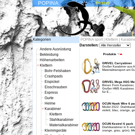
POPINA
Home
Kategorien
POPINA sport
|
Klettern
|
Karabin
Darstellen:
Andere Ausrüstung
Bekleidung
Produkte
Höhenarbeiten
GRIVEL Carryabiner
Klettern
Großer Karabiner aus A
Materialtransport am Gu
Bohr-Felshaken
Crashpads
Eispickel
GRIVEL Mega K6G Meg
Birnen Form Karabiner,
Eisschrauben
Großer HMS Karabiner, 
für E...
Express
Gurte
Helme
OCUN Hawk Wire 6 pa
Model 2022. Drahtkarab
Karabiner
violett, blau, orange, g
Klettern
Stahlkarabiner
OCUN Kestrel 6 pack
Materialkarabiner
Drahtkarabiner in 6 vers
Klemmgeräte
orange, grau, grün). Min