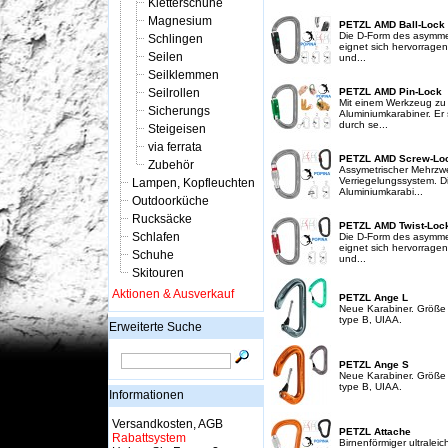
Kletterschuhe
Magnesium
PETZL AMD Ball-Lock
Die D-Form des asymme
Schlingen
eignet sich hervorrage
Seilen
und...
Seilklemmen
Seilrollen
PETZL AMD Pin-Lock
Mit einem Werkzeug zu
Sicherungs
Aluminiumkarabiner. Er
durch se...
Steigeisen
via ferrata
PETZL AMD Screw-Lo
Zubehör
Assymetrischer Mehrzwe
Verriegelungssystem. 
Lampen, Kopfleuchten
Aluminiumkarabi...
Outdoorküche
Rucksäcke
PETZL AMD Twist-Loc
Schlafen
Die D-Form des asymme
eignet sich hervorrage
Schuhe
und...
Skitouren
Aktionen & Ausverkauf
PETZL Ange L
Neue Karabiner. Größe
type B, UIAA.
Erweiterte Suche
PETZL Ange S
Neue Karabiner. Größe 
type B, UIAA.
Informationen
Versandkosten, AGB
PETZL Attache
Rabattsystem
Birnenförmiger ultralei