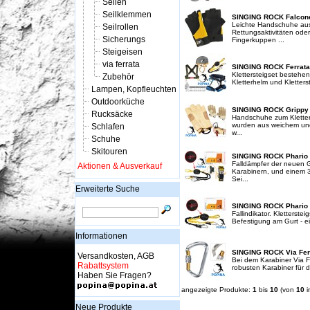
Seilen
Seilklemmen
SINGING ROCK Falcone
Leichte Handschuhe aus L
Seilrollen
Rettungsaktivitäten oder
Sicherungs
Fingerkuppen ...
Steigeisen
via ferrata
SINGING ROCK Ferrata
Klettersteigset bestehen
Zubehör
Kletterhelm und Kletterst
Lampen, Kopfleuchten
Outdoorküche
SINGING ROCK Grippy 
Rucksäcke
Handschuhe zum Kletter
wurden aus weichem und 
Schlafen
w...
Schuhe
Skitouren
SINGING ROCK Phario 
Falldämpfer der neuen G
Aktionen & Ausverkauf
Karabinern, und einem 36
Sei...
Erweiterte Suche
SINGING ROCK Phario
Fallindikator. Kletterste
Befestigung am Gurt - ei
Informationen
SINGING ROCK Via Fer
Versandkosten, AGB
Bei dem Karabiner Via F
Rabattsystem
robusten Karabiner für d
Haben Sie Fragen?
angezeigte Produkte:
1
bis
10
(von
10
i
Neue Produkte