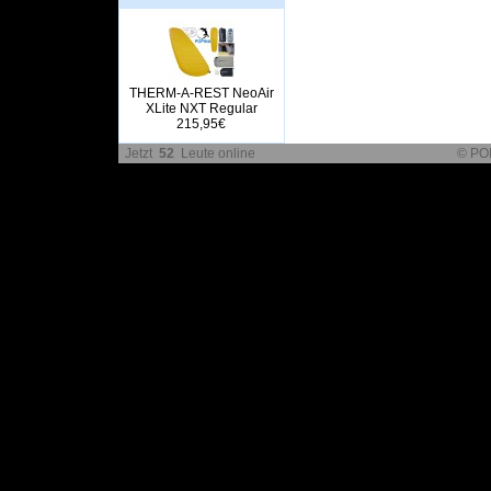
THERM-A-REST NeoAir
XLite NXT Regular
215,95€
Jetzt
52
Leute online
© PO