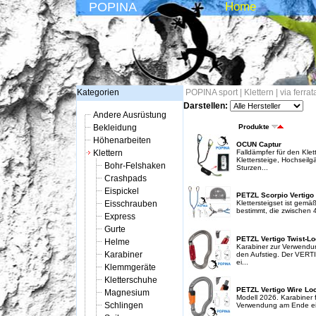
POPINA
Home
Kategorien
POPINA sport
|
Klettern
|
via ferrat
Darstellen:
Andere Ausrüstung
Bekleidung
Produkte
Höhenarbeiten
OCUN Captur
Klettern
Falldämpfer für den Kle
Klettersteige, Hochseil
Bohr-Felshaken
Sturzen...
Crashpads
Eispickel
PETZL Scorpio Vertigo
Eisschrauben
Klettersteigset ist gem
bestimmt, die zwischen 
Express
Gurte
PETZL Vertigo Twist-L
Helme
Karabiner zur Verwendun
Karabiner
den Aufstieg. Der VERT
ei...
Klemmgeräte
Kletterschuhe
PETZL Vertigo Wire Lo
Magnesium
Modell 2026. Karabiner fü
Schlingen
Verwendung am Ende eine