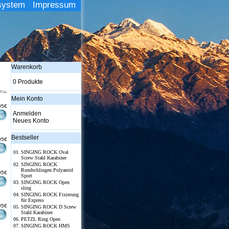
system
Impressum
Warenkorb
0 Produkte
Mein Konto
95€
Anmelden
Neues Konto
Bestseller
95€
01.
SINGING ROCK Oval
Screw Stahl Karabiner
02.
SINGING ROCK
Rundschlingen Polyamid
95€
Sport
03.
SINGING ROCK Open
sling
04.
SINGING ROCK Fixierung
für Express
95€
05.
SINGING ROCK D Screw
Stahl Karabiner
06.
PETZL Ring Open
07.
SINGING ROCK HMS