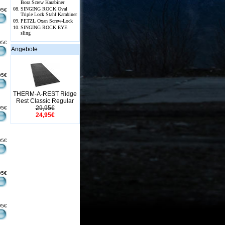
Bora Screw Karabiner
08.
SINGING ROCK Oval
95€
Triple Lock Stahl Karabiner
09.
PETZL Oxan Screw-Lock
10.
SINGING ROCK EYE
sling
95€
Angebote
95€
THERM-A-REST Ridge
Rest Classic Regular
29,95€
95€
24,95€
95€
95€
95€