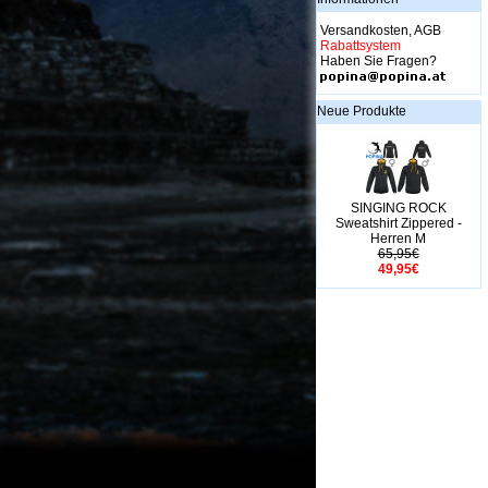
Versandkosten, AGB
Rabattsystem
Haben Sie Fragen?
Neue Produkte
SINGING ROCK
Sweatshirt Zippered -
Herren M
65,95€
49,95€