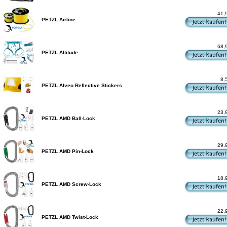
41,
PETZL Airline
68,
PETZL Altitude
8,
PETZL Alveo Reflective Stickers
23,
PETZL AMD Ball-Lock
29,
PETZL AMD Pin-Lock
18,
PETZL AMD Screw-Lock
22,
PETZL AMD Twist-Lock