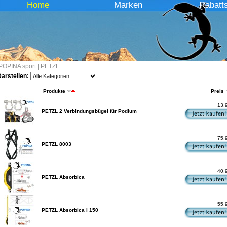
Home
Marken
Rabatt
POPINA sport
|
PETZL
arstellen:
Produkte
Preis
13,
PETZL 2 Verbindungsbügel für Podium
75,
PETZL 8003
40,
PETZL Absorbica
55,
PETZL Absorbica I 150