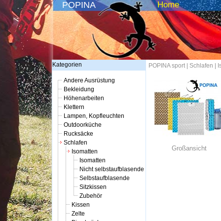
POPINA
Home
Kategorien
POPINA sport
|
Schlafen
|
I
Andere Ausrüstung
Bekleidung
Höhenarbeiten
Klettern
Lampen, Kopfleuchten
Outdoorküche
Rucksäcke
Schlafen
Großansicht
Isomatten
Isomatten
Nicht selbstaufblasende
Selbstaufblasende
Sitzkissen
Zubehör
Kissen
Zelte